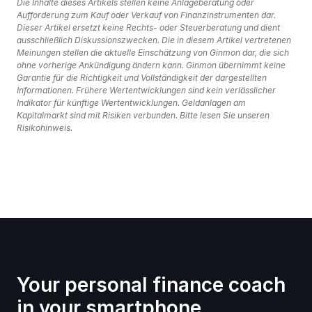
Die Inhalte dieses Artikels stellen keine Anlageberatung oder 
Aufforderung zum Kauf oder Verkauf von Finanzinstrumenten dar. 
Dieser Artikel ersetzt keine Rechts- oder Steuerberatung und dient 
ausschließlich Diskussionszwecken. Die in diesem Artikel vertretenen 
Meinungen stellen die aktuelle Einschätzung von Ginmon dar, die sich 
ohne vorherige Ankündigung ändern kann. Ginmon übernimmt keine 
Garantie für die Richtigkeit und Vollständigkeit der dargestellten 
Informationen. Frühere Wertentwicklungen sind kein verlässlicher 
Indikator für künftige Wertentwicklungen. Geldanlagen am 
Kapitalmarkt sind mit Risiken verbunden. Bitte lesen Sie unseren 
Risikohinweis.
Your personal finance coach 
in your smartphone