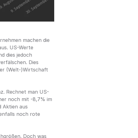
ternehmen machen die 
us. US-Werte 
d dies jedoch 
erfälschen. Dies 
r (Welt-)Wirtschaft 
anz. Rechnet man US-
mer noch mit -8,7% im 
 Aktien aus 
nfalls noch rote 
chgrößen. Doch was 