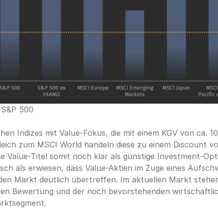
, S&P 500
en Indizes mit Value-Fokus, die mit einem KGV von ca. 10 
gleich zum MSCI World handeln diese zu einem Discount v
e Value-Titel somit noch klar als günstige Investment-Opt
orisch als erwiesen, dass Value-Aktien im Zuge eines Aufsch
 den Markt deutlich übertreffen. Im aktuellen Markt stehen 
igen Bewertung und der noch bevorstehenden wirtschaftlic
rktsegment.