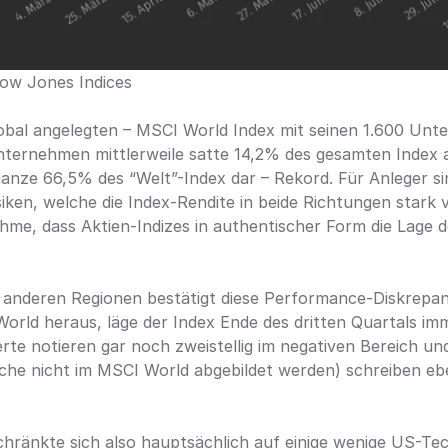
ow Jones Indices
global angelegten – MSCI World Index mit seinen 1.600 Un
ernehmen mittlerweile satte 14,2% des gesamten Index a
ganze 66,5% des “Welt”-Index dar – Rekord. Für Anleger sin
iken, welche die Index-Rendite in beide Richtungen stark v
hme, dass Aktien-Indizes in authentischer Form die Lage de
t anderen Regionen bestätigt diese Performance-Diskrep
orld heraus, läge der Index Ende des dritten Quartals im
te notieren gar noch zweistellig im negativen Bereich und
che nicht im MSCI World abgebildet werden) schreiben ebe
chränkte sich also hauptsächlich auf einige wenige US-Te