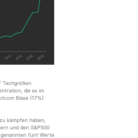
f Techgrößen 
ration, die es im 
otcom Blase (17%) 
 zu kämpfen haben, 
gern und den S&P500 
 genannten fünf Werte 