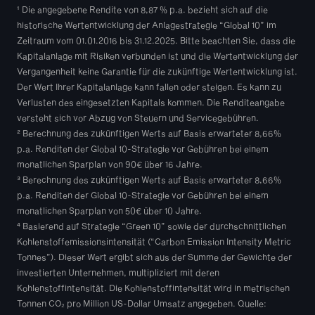
¹ 
Die angegebene Rendite von 8,87 % p.a. bezieht sich auf die 
historische Wertentwicklung der Anlagestrategie “Global 10” im 
Zeitraum vom 01.01.2016 bis 31.12.2025. Bitte beachten Sie, dass die 
Kapitalanlage mit Risiken verbunden ist und die Wertentwicklung der 
Vergangenheit keine Garantie für die zukünftige Wertentwicklung ist. 
Der Wert Ihrer Kapitalanlage kann fallen oder steigen. Es kann zu 
Verlusten des eingesetzten Kapitals kommen. Die Renditeangabe 
versteht sich vor Abzug von Steuern und Servicegebühren.
² 
Berechnung des zukünftigen Werts auf Basis erwarteter 8,66% 
p.a. Renditen der Global 10-Strategie vor Gebühren bei einem 
monatlichen Sparplan von 90€ über 16 Jahre.
³ 
Berechnung des zukünftigen Werts auf Basis erwarteter 8,66% 
p.a. Renditen der Global 10-Strategie vor Gebühren bei einem 
monatlichen Sparplan von 50€ über 10 Jahre.
⁴ 
Basierend auf Strategie “Green 10” sowie der durchschnittlichen 
Kohlenstoffemissionsintensität (“Carbon Emission Intensity Metric 
Tonnes”). Dieser Wert ergibt sich aus der Summe der Gewichte der 
investierten Unternehmen, multipliziert mit deren 
Kohlenstoffintensität. Die Kohlenstoffintensität wird in metrischen 
Tonnen CO₂ pro Million US-Dollar Umsatz angegeben. Quelle: 