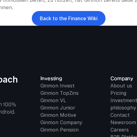
e Immobilien bieten, zu nutzen, hat Ginmon bereits diese 2
mmen.
Back to the Finance Wiki
oach 
Investing
Company
Ginmon Invest
About us
Ginmon TopZins
Pricing
Ginmon VL
Investment
m 100% 
Ginmon Junior
philosophy
ndroid.
Ginmon Motive
Contact
Ginmon Company
Newsroom
Ginmon Pension
Careers