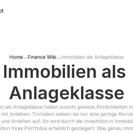
ct
Home
→
Finance Wiki
→
Immobilien als Anlageklasse
Immobilien als 
Anlageklasse
en als Anlageklasse haben sowohl gewisse Ähnlichkeiten mi
 mit Anleihen. Trotzdem weisen sie nur eine geringe Korrela
 und Anleihen auf. So wird durch die Investition in Immobili
ation Ihres Portfolios erheblich gesteigert. Was genau Immo