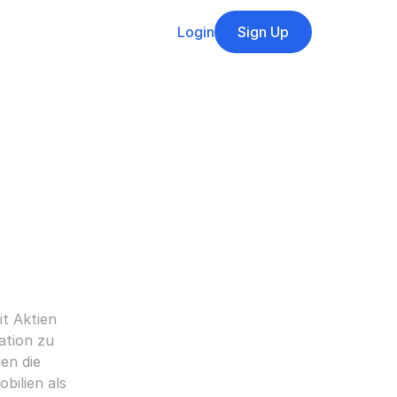
Login
Sign Up
t Aktien 
tion zu 
en die 
bilien als 