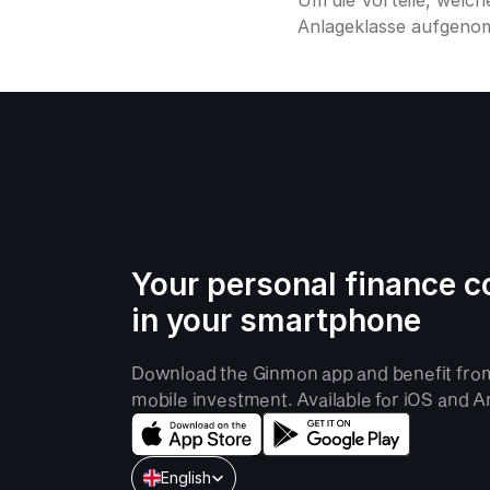
Um die Vorteile, welch
Anlageklasse aufgeno
Your personal finance c
in your smartphone
Download the Ginmon app and benefit fro
mobile investment. Available for iOS and A
Select Language
English