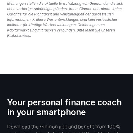
Meinungen stellen die aktuelle Einschätzung von Ginmon dar, die sich 
ohne vorherige Ankündigung ändern kann. Ginmon übernimmt keine 
Garantie für die Richtigkeit und Vollständigkeit der dargestellten 
Informationen. Frühere Wertentwicklungen sind kein verlässlicher 
Indikator für künftige Wertentwicklungen. Geldanlagen am 
Kapitalmarkt sind mit Risiken verbunden. Bitte lesen Sie unseren 
Risikohinweis.
Your personal finance coach 
in your smartphone
Download the Ginmon app and benefit from 100% 