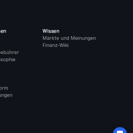
men
Wissen
Märkte und Meinungen
Finanz-Wiki
Gebühren
osophie
form
ungen