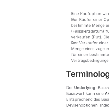
Eine Kaufoption wird
Der Käufer einer Opt
bestimmte Menge ei
(Fälligkeitsdatum) 
verkaufen (Put). Di
Der Verkäufer einer 
Menge eines zugrund
für einen bestimmten
Vertragsbedingunge
Terminolog
Der 
Underlying
 (Basis
Basiswert kann eine 
Ak
Entsprechend des Basis
Devisenoptionen, Inde