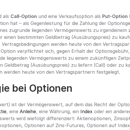
 als 
Call-Option
 und eine Verkaufsoption als 
Put-Option
 
ion hat – als Gegenleistung für die Zahlung der Optionsge
nes zugrunde liegenden Vermögenswerts zu irgendeinem z
für einen bestimmten Geldbetrag (Ausübungspreis) zu kaufen
e Vertragsbedingungen werden heute von den Vertragspart
Option verpflichtet sich, gegen Erhalt der Optionsgebühr,
e liegenden Vermögenswerts zu einem zukünftigen Zeitpun
 Geldbetrag (Ausübungspreis) zu liefern (Call) oder zu kau
n werden heute von den Vertragspartnern festgelegt.
ie bei Optionen
wert) ist der Vermögenswert, auf dem das Recht der Optio
tie
, eine 
Anleihe
, eine Währung, ein 
Index
 oder ein anderer
werts wird wiefolgt differenziert: Aktienoptionen, Zinsopt
xoptionen, Optionen auf Zins-Futures, Optionen auf Index