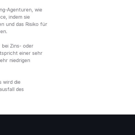
ing-Agenturen, wie 
e, indem sie 
 und das Risiko für 
ren.
bei Zins- oder 
spricht einer sehr 
ehr niedrigen 
 wird die 
usfall des 