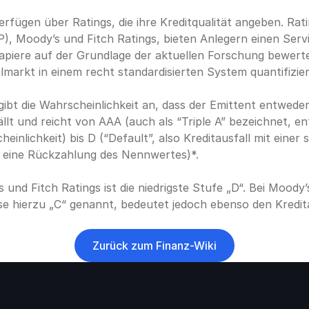
erfügen über Ratings, die ihre Kreditqualität angeben. Rat
), Moody’s und Fitch Ratings, bieten Anlegern einen Servic
apiere auf der Grundlage der aktuellen Forschung bewerten
lmarkt in einem recht standardisierten System quantifizie
ibt die Wahrscheinlichkeit an, dass der Emittent entweder 
lt und reicht von AAA (auch als “Triple A” bezeichnet, ent
einlichkeit) bis D (“Default”, also Kreditausfall mit einer s
f eine Rückzahlung des Nennwertes)*.
 und Fitch Ratings ist die niedrigste Stufe „D“. Bei Moody’s
e hierzu „C“ genannt, bedeutet jedoch ebenso den Kredita
Zurück zum Finanz-Wiki