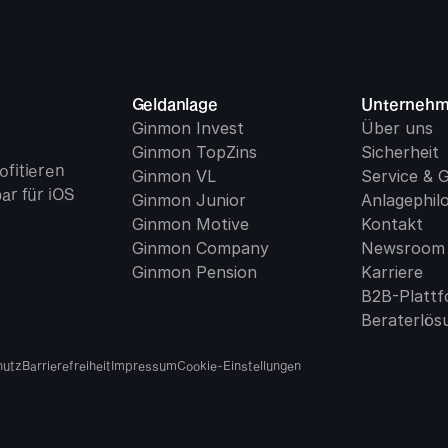
Geldanlage
Unterneh
Ginmon Invest
Über uns
Ginmon TopZins
Sicherheit
fitieren 
Ginmon VL
Service & 
r für iOS 
Ginmon Junior
Anlagephil
Ginmon Motive
Kontakt
Ginmon Company
Newsroom
Ginmon Pension
Karriere
B2B-Platt
Beraterlös
hutz
Barrierefreiheit
Impressum
Cookie-Einstellungen