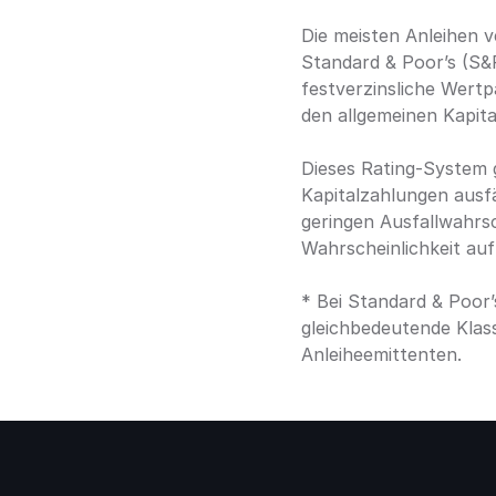
Die meisten Anleihen v
Standard & Poor’s (S&P
festverzinsliche Wertp
den allgemeinen Kapita
Dieses Rating-System g
Kapitalzahlungen ausfäl
geringen Ausfallwahrsch
Wahrscheinlichkeit au
* Bei Standard & Poor’s
gleichbedeutende Klass
Anleiheemittenten.