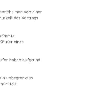
Kann die Option erst am letztmöglichen Termin (am Stichtag) ausgeübt werden, spricht man von einer 
ufzeit des Vertrags 
stimmte 
Käufer eines 
ufer haben aufgrund 
ein unbegrenztes 
ial (die 