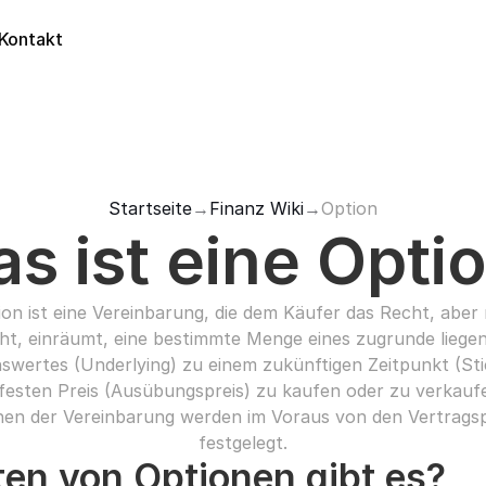
Kontakt
Startseite
→
Finanz Wiki
→
Option
s ist eine Opti
ion ist eine Vereinbarung, die dem Käufer das Recht, aber n
cht, einräumt, eine bestimmte Menge eines zugrunde liegen
wertes (Underlying) zu einem zukünftigen Zeitpunkt (Stic
festen Preis (Ausübungspreis) zu kaufen oder zu verkaufen
nen der Vereinbarung werden im Voraus von den Vertragsp
festgelegt.
en von Optionen gibt es?