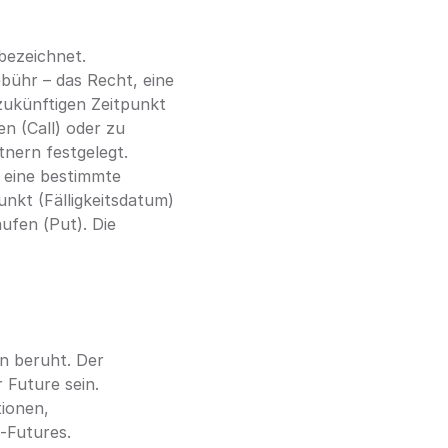
bezeichnet.
bühr – das Recht, eine 
ukünftigen Zeitpunkt 
 (Call) oder zu 
nern festgelegt.
 eine bestimmte 
kt (Fälligkeitsdatum) 
fen (Put). Die 
n beruht. Der 
 Future sein. 
ionen, 
-Futures.