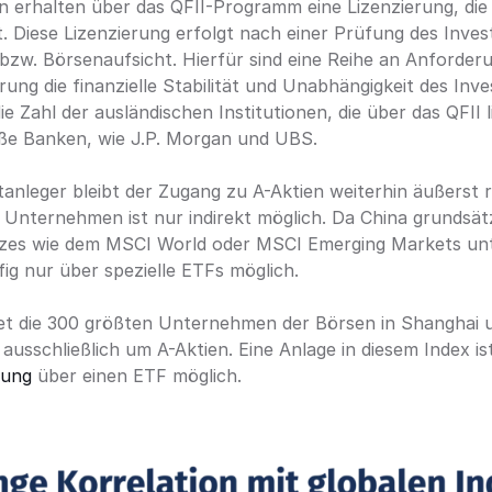
n erhalten über das QFII-Programm eine Lizenzierung, die
t. Diese Lizenzierung erfolgt nach einer Prüfung des Invest
bzw. Börsenaufsicht. Hierfür sind eine Reihe an Anforderu
erung die finanzielle Stabilität und Unabhängigkeit des Inves
e Zahl der ausländischen Institutionen, die über das QFII l
oße Banken, wie J.P. Morgan und UBS.
anleger bleibt der Zugang zu A-Aktien weiterhin äußerst re
n Unternehmen ist nur indirekt möglich. Da China grundsätz
dizes wie dem MSCI World oder MSCI Emerging Markets unte
ufig nur über spezielle ETFs möglich.
det die 300 größten Unternehmen der Börsen in Shanghai 
rung
 über einen ETF möglich.