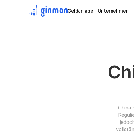
Geldanlage
Unternehmen
Ch
China 
Regulie
jedoc
vollstä