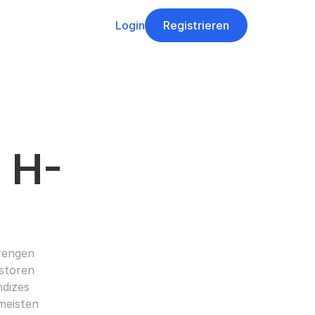
Login
Registrieren
 H-
rengen 
storen 
dizes 
meisten 