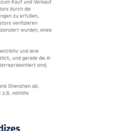
 zum Kauf und Verkauf 
ors durch die 
ngen zu erfüllen, 
tors verifizieren 
izenziert wurden, etwa 
striktiv und eine 
lich, und gerade die A-
rrepräsentiert sind, 
und Shenzhen ab. 
Hierbei handelt es sich ausschließlich um A-Aktien. Eine Anlage in diesem Index ist z.B. mithilfe 