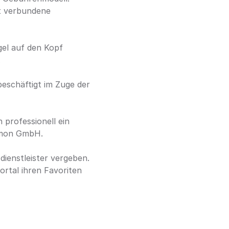
t verbundene 
el auf den Kopf 
.
eschäftigt im Zuge der 
professionell ein 
nmon GmbH.
ienstleister vergeben. 
rtal ihren Favoriten 