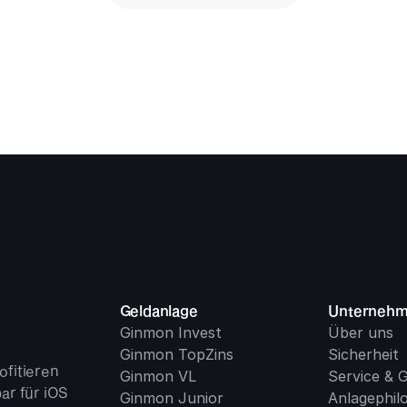
Geldanlage
Unterneh
Ginmon Invest
Über uns
Ginmon TopZins
Sicherheit
fitieren 
Ginmon VL
Service & 
r für iOS 
Ginmon Junior
Anlagephil