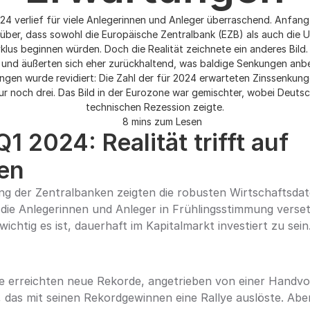
24 verlief für viele Anlegerinnen und Anleger überraschend. Anfang
rüber, dass sowohl die Europäische Zentralbank (EZB) als auch die 
lus beginnen würden. Doch die Realität zeichnete ein anderes Bild. 
 und äußerten sich eher zurückhaltend, was baldige Senkungen anbel
gen wurde revidiert: Die Zahl der für 2024 erwarteten Zinssenkung
ur noch drei. Das Bild in der Eurozone war gemischter, wobei Deutsc
technischen Rezession zeigte.
8 mins zum Lesen
1 2024: Realität trifft auf 
en
g der Zentralbanken zeigten die robusten Wirtschaftsdate
 die Anlegerinnen und Anleger in Frühlingsstimmung verset
wichtig es ist, dauerhaft im Kapitalmarkt investiert zu sein
e erreichten neue Rekorde, angetrieben von einer Handvo
, das mit seinen Rekordgewinnen eine Rallye auslöste. Abe