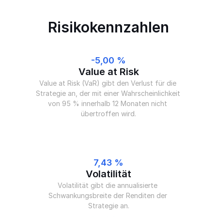
Risikokennzahlen
-5,00 %
Value at Risk
Value at Risk (VaR) gibt den Verlust für die 
Strategie an, der mit einer Wahrscheinlichkeit 
von 95 % innerhalb 12 Monaten nicht 
übertroffen wird.
7,43 %
Volatilität
Volatilität gibt die annualisierte 
Schwankungsbreite der Renditen der 
Strategie an.