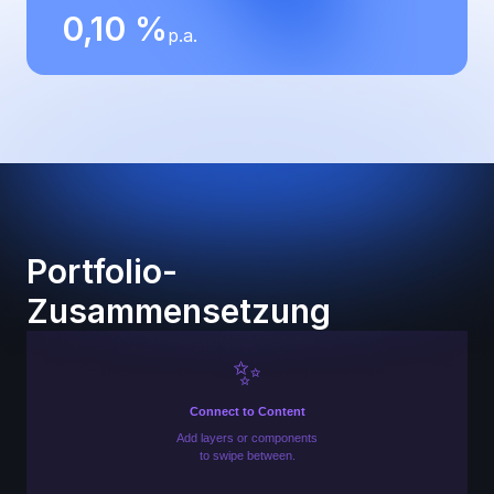
0,10 %
p.a.
Portfolio-
Zusammensetzung
✨
Connect to Content
Add layers or components
to swipe between.