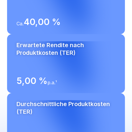
40,00 %
Ca.
Erwartete Rendite nach 
Produktkosten (TER)
5,00 %
p.a.¹
Durchschnittliche Produktkosten 
(TER)