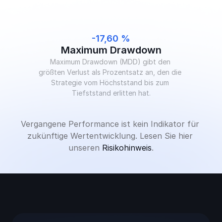
-17,60 %
Maximum Drawdown
Maximum Drawdown (MDD) gibt den 
größten Verlust als Prozentsatz an, den die 
Strategie vom Höchststand bis zum 
Tiefststand erlitten hat.
Vergangene Performance ist kein Indikator für 
zukünftige Wertentwicklung. Lesen Sie hier 
unseren 
Risikohinweis
.