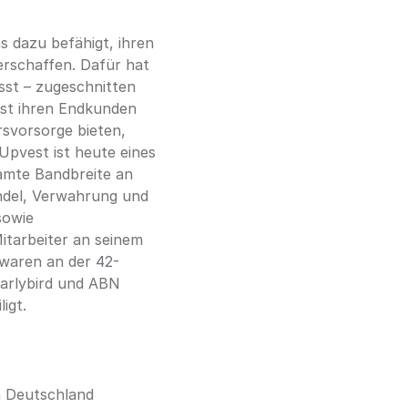
 dazu befähigt, ihren 
schaffen. Dafür hat 
sst – zugeschnitten 
st ihren Endkunden 
svorsorge bieten, 
pvest ist heute eines 
amte Bandbreite an 
del, Verwahrung und 
owie 
tarbeiter an seinem 
waren an der 42-
arlybird und ABN 
igt.
 Deutschland 