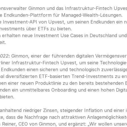
ensverwalter Ginmon und das Infrastruktur-Fintech Upve
are Endkunden-Plattform für Managed-Wealth-Lösungen.
ie Investment-API von Upvest, um seinen Endkunden ein 
nvestments über ETFs zu bieten.
erhalten neue Investment Use Cases in Deutschland und 
it.
2022
:
 Ginmon, einer der führenden digitalen Vermögensverw
liner Infrastruktur-Fintech Upvest, um seine Technologie-
 Endkunden einen sicheren und technologisch zuverlässige
bal diversifizierten ETF-basierten Trend-Investments zu er
en einer neuen Produktlinie zu den bereits bestehenden E
den ein unmittelbares Onboarding und einen hohen Digital
bieten.
anhaltend niedriger Zinsen, steigender Inflation und einer 
, dass die Nachfrage nach attraktiven Anlagemöglichkeite
rs Reiner, CEO von Ginmon, und ergänzt: „Wir wollen unser