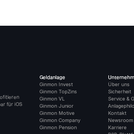
Geldanlage
Unterneh
Ginmon Invest
Über uns
Ginmon TopZins
Sicherheit
fitieren 
Ginmon VL
Service & 
r für iOS 
Ginmon Junior
Anlagephil
Ginmon Motive
Kontakt
Ginmon Company
Newsroom
Ginmon Pension
Karriere