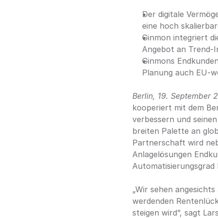
Der digitale Vermög
eine hoch skalierb
Ginmon integriert d
Angebot an Trend-I
Ginmons Endkunden 
Planung auch EU-we
Berlin, 19. September 
kooperiert mit dem Ber
verbessern und seinen
breiten Palette an glo
Partnerschaft wird neb
Anlagelösungen Endkun
Automatisierungsgrad 
„Wir sehen angesichts 
werdenden Rentenlücke
steigen wird”, sagt La