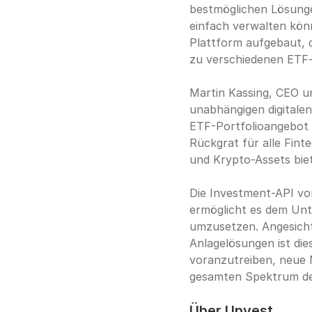
bestmöglichen Lösungen
einfach verwalten kön
Plattform aufgebaut, d
zu verschiedenen ETF
Martin Kassing, CEO un
unabhängigen digitale
ETF-Portfolioangebot z
Rückgrat für alle Fint
und Krypto-Assets biet
Die Investment-API v
ermöglicht es dem Unt
umzusetzen. Angesicht
Anlagelösungen ist die
voranzutreiben, neue 
gesamten Spektrum der
Über Upvest