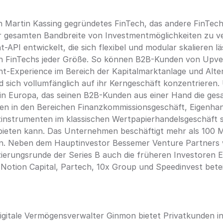
n Martin Kassing gegründetes FinTech, das andere FinTechs
gesamten Bandbreite von Investmentmöglichkeiten zu ver
-API entwickelt, die sich flexibel und modular skalieren lä
on FinTechs jeder Größe. So können B2B-Kunden von Upve
t-Experience im Bereich der Kapitalmarktanlage und Alter
sich vollumfänglich auf ihr Kerngeschäft konzentrieren. U
in Europa, das seinen B2B-Kunden aus einer Hand die ges
en in den Bereichen Finanzkommissionsgeschäft, Eigenhan
instrumenten im klassischen Wertpapierhandelsgeschäft s
eten kann. Das Unternehmen beschäftigt mehr als 100 Mi
in. Neben dem Hauptinvestor Bessemer Venture Partners 
zierungsrunde der Series B auch die früheren Investoren E
otion Capital, Partech, 10x Group und Speedinvest beteil
igitale Vermögensverwalter Ginmon bietet Privatkunden in